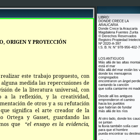
LIBRO:
DONDE CRECE LA
ARAUCARIA
Donde Crece la Araucaria
Magdalena Fuentes Zurita
© Derechos Reservados
Registro Propiedad Intelect
, ORIGEN Y PROYECCIÓN
Nº 2020-A-397
I.S. B. N: N° 978-956-402-
LOS ANTIGUOS
Más allá de las altas mont
está el mar
Más allá del mar están los 
donde los mensajeros
realizar este trabajo propuesto
,
con
congregados
encontraron un ángel perdi
n alguna medida las repercusiones de
cantando la canción
sión de la literatura universal, con
que solía cantarme mi mad
 a la reflexión, y la creatividad,
Desde allí los antiguos
emprendieron el camino
mentación de otros y a su refutación
hacia los pueblos
que habrían de fundar
que significa el arte creador de la
más allá de los ríos
o Ortega y Gasset, guardando las
Al otro lado, donde los cau
se juntan
samos que “
el ensayo es la evidencia,
la lluvia también solía caer
para que el hombre
pueda encontrar su destino