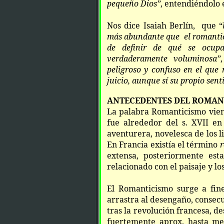
pequeño Dios”
, entendiéndolo e
Nos dice Isaiah Berlín, que “
más abundante que el romant
de definir de qué se ocupa 
verdaderamente voluminosa”
peligroso y confuso en el que
juicio, aunque sí su propio sent
ANTECEDENTES DEL ROMAN
La palabra Romanticismo vien
fue alrededor del s. XVII en
aventurera, novelesca de los l
En Francia existía el término
extensa, posteriormente est
relacionado con el paisaje y los
El Romanticismo surge
a fine
arrastra al desengaño, consecu
tras la revolución francesa, de
fuertemente aprox. hasta me