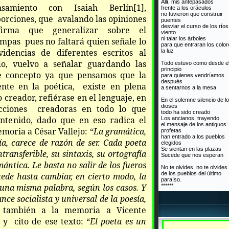
Allí, mis antepasados
samiento con Isaiah Berlín
[1]
,
frente a los oráculos
no tuvieron que construir
orciones, que avalando las opiniones
puentes
desviar el curso de los ríos
irma que generalizar sobre el
viento
ni talar los árboles
mpas pues no faltará quien señale lo
para que entraran los colo
dencias de diferentes escritos al
la luz
o, vuelvo a señalar guardando las
Todo estuvo como desde e
principio
e concepto ya que pensamos que la
para quienes vendríamos
después
mente en la poética, existe en plena
a sentarnos a la mesa
 creador, refiérase en el lenguaje, en
En el solemne silencio de l
dioses
cciones creadoras en todo lo que
todo ha sido creado
ontenido, dado que en eso radica el
Los ancianos, trayendo
el mensaje de los antiguos
emoria a César Vallejo: “
La gramática,
profetas
han entrado a los pueblos
a, carece de razón de ser. Cada poeta
elegidos
Se sientan en las plazas
transferible, su sintaxis, su ortografía
Sucede que nos esperan
mántica. Le basta no salir de los fueros
No te olvides, no te olvides
de los pueblos del último
uede hasta cambiar, en cierto modo, la
paraíso.
e una misma palabra, según los casos. Y
******
ance socialista y universal de la poesía,
 también a la memoria a Vicente
a
y cito de ese texto: “
El poeta es un