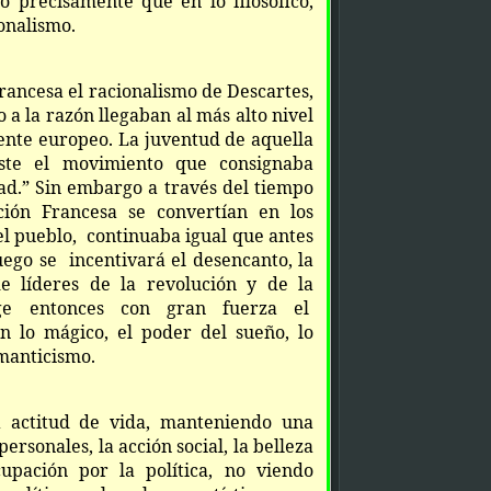
lo precisamente que en lo filosófico,
onalismo.
rancesa el racionalismo de Descartes,
to a la razón llegaban al más alto nivel
ente europeo. La juventud de aquella
te el movimiento que consignaba
dad.” Sin embargo a través del tiempo
ción Francesa se convertían en los
el pueblo, continuaba igual que antes
ego se incentivará el desencanto, la
de líderes de la revolución y de la
ge entonces con gran fuerza el
n lo mágico, el poder del sueño, lo
omanticismo.
 actitud de vida, manteniendo una
ersonales, la acción social, la belleza
upación por la política, no viendo