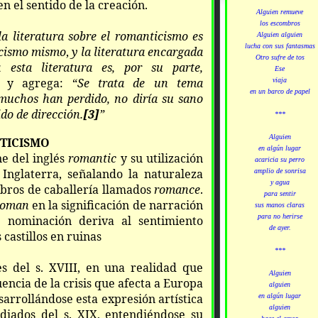
n el sentido de la creación.
Alguien remueve
los escombros
la literatura sobre el
romanticismo es
Alguien alguien
lucha con sus fantasmas
icismo mismo
,
y la literatura encargada
Otro sufre de tos
esta literatura es, por su parte,
Ese
, y agrega: “
Se trata de un tema
viaja
en un barco de papel
 muchos han perdido, no diría su sano
ido de dirección.
[3]
”
***
Alguien
TICISMO
en algún lugar
e del inglés
romantic
y su utilización
acaricia su perro
 Inglaterra, señalando la naturaleza
amplio de sonrisa
y agua
ibros de caballería llamados
romance
.
para sentir
roman
en la significación de narración
sus manos claras
para no herirse
a nominación deriva al sentimiento
de ayer.
 castillos en ruinas
***
s del s. XVIII,
en una realidad que
Alguien
encia de la crisis que afecta a Europa
alguien
sarrollándose esta expresión artística
en algún lugar
alguien
diados del s. XIX, entendiéndose su