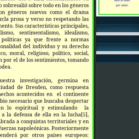
hace el amor
 sobresalió sobre todo en los géneros
por amor.
aron géneros nuevos como el drama
cla prosa y verso no respetando las
ento. Sus características principales,
lismo, sentimentalismo, idealismo,
y políticas ya que frente a normas
sonalidad del individuo y su derecho
o, moral, religioso, político, social,
ón por el de los sentimientos, tomando
rodea.
estra investigación, germina en
iudad de Dresden, como respuesta
hechos acontecidos en el continente
bio necesario que buscaba despertar
en lo espiritual y estimulando la
o a la defensa de ella en la lucha
[5]
,
rada a conquistas territoriales y en
fuerzas napoleónicas. Posteriormente
xtenderá por otros países europeos: