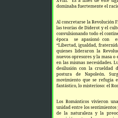
XVIII. Es a fines de éste sig
dominaba fuertemente el raci
Al concretarse la Revolución F
las teorías de Diderot y el cul
convulsionando todo el contin
época se apasionó con es
“Libertad, igualdad, fraterni
quienes lideraron la Revolu
nuevos opresores y la masa o 
en las mismas necesidades. Lu
desilusión con la crueldad 
postura de Napoleón. Sur
movimiento que se refugia e
fantástico, lo misterioso: el R
Los Románticos vivieron una
unidad entre los sentimientos p
de la naturaleza y la preoc