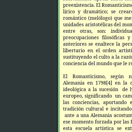
preexistencia. El Romanticismo
lírico y dramático; se cre
romántico (melólogo) que mez
unidades aristotélicas del mom
entre otras, son: individua
preocupaciones filosóficas 
anteriores se enaltece la per
libertario en el orden artístic
sustituyendo el culto a la raz
conciencia del mundo que le 
El Romanticismo, según nu
Alemania en 1798
[4]
en la c
ideológica a la sucesión de 
europeo, significando un cam
las conciencias, aportando 
tradición cultural e incitand
ante a una Alemania acostumb
ese momento forzada por las 
esta escuela artística se e