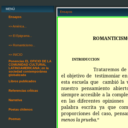
MENÚ
Ensayos
Ensayos
=> América...
=> El Epigrama...
ROMANTICISMO
=> Romanticismo...
=> INICIO
INTRODUCCION
Ponencias EL OFICIO DE LA
COMUNIDAD CULTURAL
LATINOAMERICANA: en la
Trataremos de 
sociedad contemporánea
el objetivo de testimoniar e
globalizada
esta escuela que cambió la vi
Libros publicados
nuestro pensamiento abierto
Referencias críticas
siempre accesible a la comple
en las diferentes opiniones 
Narrativa
palabra escrita ya que com
Poetas chilenos
proporciones del caso, pen
menos la prueba
.“
Poemas