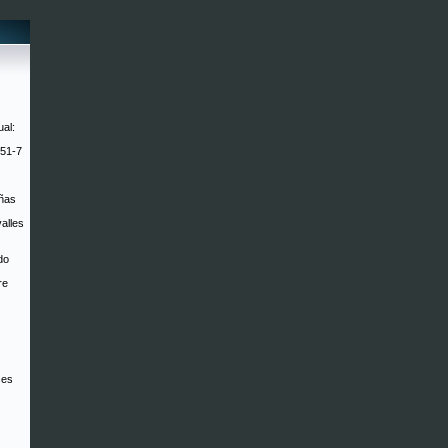
ual:
751-7
añas
valles
do
re
ces