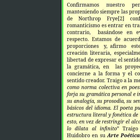
Confirmamos nuestro pen
manteniendo siempre las prop
de Northrop Frye
[2]
conf
romanticismo es entrar en tra
contrario, basándose en evi
respecto. Estamos de acuerd
proporciones y, afirmo est
creación literaria, especial
libertad de expresar el sentido
la gramática, en las proye
concierne a la forma y el c
sentido creador. Traigo a la m
como norma colectiva en poesí
forja su gramática personal e in
su analogía, su prosodia, su se
básicos del idioma. El poeta p
estructura literal y fonética d
esto, en vez de restringir el alc
lo dilata al infinito
” Traigo
Huidobro en su
Arte Poétic