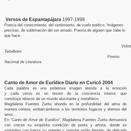
Versos de Espantapájara
1997-1998
Poesía del conocimiento, del sentimiento, de vuelo poético. Imágenes
precisas, de sublimación del ser amado. Poesía de alguien que sabe lo
que hace.
Volod
Teitelboim
Premio
Nacional de Literatura
Canto de Amor de Eurídice Diario en Curicó 2004
Cada palabra es una poderosa imagen aterida a la emoción
y cada verso es un tesoro de la conciencia interior, que
construye retazos de un mundo alucinante y metafórico.
Magdalena Fuentes Zurita ahonda en la profundidad del alma de
manera certera, embarcándonos a los territorios fugaces y eternos del
amor...
En
“Canto de Amor de Euridice
”, Magdalena Fuentes Zurita demuestra
con creces su exquisita condición de poeta y artista, donde se
vislumbra con fuerza su potente y singular estilo literario, de delicada