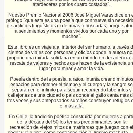
atardeceres por los cuatro costados".
Nuestro Premio Nacional 2006 José Miguel Varas dice en e
prólogo "que esta es una poesía que conmueve sin necesid
de artificios linguísticos ni de rimas rebuscadas, porque alu
a sentimientos y momentos vividos por cada uno y por
muchos".
Este libro es un viaje a al interior del ser humano, a través 
cientos de viajes con personas y oficios donde la autora no
propone una mirada solidaria en un mundo en decadencia; 
rescate de valores y hechos que hacen de la existencia un
lugar para mirar y amar la vida.
Poesía dentro de la poesía, a ratos. Intenta crear diminuto
espacios para detener el tiempo y el cuerpo y la sangre se
separan en el infinito para seguir recorriendo laberintos y
callejones de una ciudad o país donde el gallo canta más 
tres veces y sus antepasados sureños construyen refugios 
el más allá.
En Chile, la tradición poética construída por mujeres a parti
de la década del 50 los temas predominantes son la
recreación de viejos mitos de matriarcas que juegan con e
poder y la gloria, como contraposición al lirismo machista. 