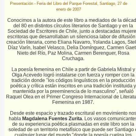
Presentación - Feria del Libro del Parque Forestal, Santiago, 27 de
enero de 2007
Conocimos a la autora de este libro a mediados de la déca
del 80 en distintos círculos literarios de Santiago y en la
Sociedad de Escritores de Chile, junto a destacadas mujer
escritoras que desarrollaban un silenciosa labor de difusión
creación literaria, como Eliana Navarro, Yolanda Lagos, Stel
Díaz Varín, Isabel Velasco, Delia Domínguez, Carmen Gae
Nieto del Río, Paz Molina, Carmen Berenguer, Rosa
Cruchaga.
La poesía femenina en Chile a partir de Gabriela Mistral y
Olga Acevedo logró instalarse con fuerza y romper con la
tradición donde "los códigos linguísticos en la producción
poética y crítica están inscritos en una tradición instituida y
mantenida por la preeminencia de lo masculino", señaló
Raquel Olea en el Primer Congreso Internacional de Literatu
Femenina en 1987.
Desde este espacio y trazado escritural en movimiento no
habla
Magdalena Fuentes Zurita
. Los vasos comunicante
de su experiencia poética plasmadas en este libro son la
soledad de un territorio metafísico que puede ser Santiago 
cualquier lugar del mundo "donde la poesía cuelga los