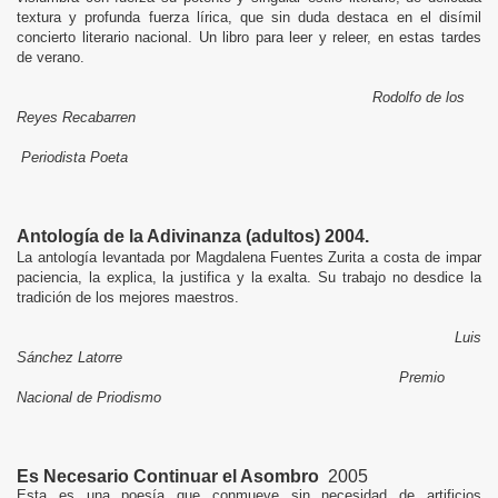
textura y profunda fuerza lírica, que sin duda destaca en el disímil
concierto literario nacional. Un libro para leer y releer, en estas tardes
de verano.
Rodolfo de los
Reyes Recabarren
Periodista Poeta
Antología de la Adivinanza (adultos) 2004.
La antología levantada por Magdalena Fuentes Zurita a costa de impar
paciencia, la explica, la justifica y la exalta. Su trabajo no desdice la
tradición de los mejores maestros.
Luis
Sánchez Latorre
Premio
Nacional de Priodismo
Es Necesario Continuar el Asombro
2005
Esta es una poesía que conmueve sin necesidad de artificios