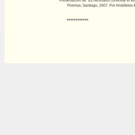
Presentación de "Es necesario continuar el a
Poemas, Santiago, 2007. Por Aristóteles
************