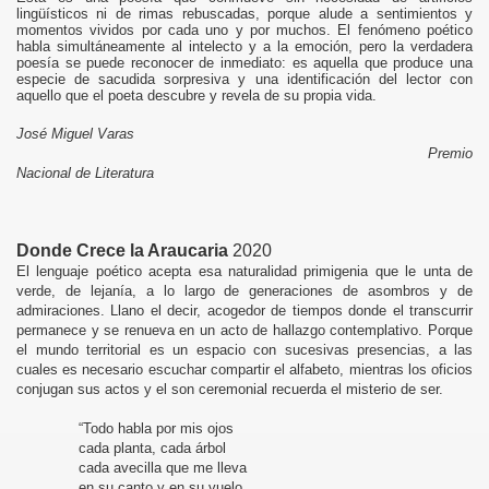
lingüísticos ni de rimas rebuscadas, porque alude a sentimientos y
momentos vividos por cada uno y por muchos. El fenómeno poético
habla simultáneamente al intelecto y a la emoción, pero la verdadera
poesía se puede reconocer de inmediato: es aquella que produce una
especie de sacudida sorpresiva y una identificación del lector con
aquello que el poeta descubre y revela de su propia vida.
José Miguel Varas
Premio
Nacional de Literatura
Donde Crece la Araucaria
2020
El lenguaje poético acepta esa naturalidad primigenia que le unta de
verde, de lejanía, a lo largo de generaciones de asombros y de
admiraciones. Llano el decir, acogedor de tiempos donde el transcurrir
permanece y se renueva en un acto de hallazgo contemplativo. Porque
el mundo territorial es un espacio con sucesivas presencias, a las
cuales es necesario escuchar compartir el alfabeto, mientras los oficios
conjugan sus actos y el son ceremonial recuerda el misterio de ser.
“Todo habla por mis ojos
cada planta, cada árbol
cada avecilla que me lleva
en su canto y en su vuelo