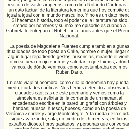
creación de vastos imperios, como diría Rolando Cárdenas,
un dato factual de la literatura femenina que hoy compite d
igual a igual con el mundo masculino. Y no es un dato meno
Si hacemos historia, todo el poder de la literatura ha sido
creado por hombres y su máximo episodio es cuando a
Gabriela le entregan el Nóbel, cinco años antes que el Prem
Nacional.
La poesía de Magdalena Fuentes cumple también alguna
ritualidades de todo poeta en Chile, hombre o mujer: llegar 
algún lugar repartiendo gestos, ausencias, mirando el vient
como si fuera un ojo enorme y saludar lo que fuimos, adón
vamos, de dónde venimos, como acostumbraba decirnos
Rubén Darío.
En este viaje al asombro, como ella lo denomina hay puerta
miedo, ciudades caóticas. Nos hemos detenido a observar l
ciudades caóticas de este poemario y vemos como la
atmósfera es asfixiante, la corriente de un manantial
encadenado escribe en la pared un grafitti con árboles y
heridas; huesos, huesos, huesos, como en la poesía de
Verónica Zondek y Jorge Montealegre. Y la rueda de la ciud
sigue avanzando, sola, en medio de chimeneas, edificios,
extraños dioses, libros gastados, y personas que conversa