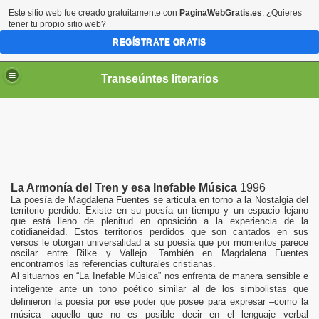
Este sitio web fue creado gratuitamente con
PaginaWebGratis.es
. ¿Quieres
tener tu propio sitio web?
REGÍSTRATE GRATIS
Transeúntes literarios
MUNIDAD CULTURAL LATINOAMERICANA: en la sociedad c
La Armonía del Tren y esa Inefable Música
1996
La poesía de Magdalena
Fuentes se articula en torno a la Nostalgia del
territorio perdido. Existe en su poesía un tiempo y un espacio lejano
que está lleno de plenitud en oposición a la experiencia de la
cotidianeidad. Estos territorios perdidos que son cantados en sus
versos le otorgan universalidad a su poesía que por momentos parece
oscilar entre Rilke y Vallejo. También en Magdalena Fuentes
encontramos las referencias culturales cristianas.
Al situarnos en “La Inefable Música” nos enfrenta de manera sensible e
inteligente ante un tono poético similar al de los simbolistas que
definieron la poesía por ese poder que posee para expresar –como la
música- aquello que no es posible decir en el lenguaje verbal