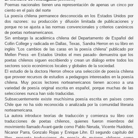
Poemas nacionales tienen una representación de apenas un cinco por
ciento en el país del norte
La poesía chilena permanece desconocida en los Estados Unidos por
dos razones: su producción y difusión limitada de publicaciones y
porque no se ajusta a las normas convencionales y criterios canónicos
de poetas norteamericanos.
Sin embargo la académica chilena del Departamento de Español del
Collin College y radicada en Dallas, Texas, Sandra Herron en su libro en
inglés “Los cambios de las caras en la poesía chilena” publicado por
Mellen Press -en Estados Unidos el mes pasado- demuestra que los
poetas chilenos siguen escribiendo y crean un diálogo entre todos los
sectores socio económicos locales y globales de la sociedad.
El estudio de la doctora Herron ofrece una selección de poesía chilena
que proveer recursos de estudios a pedagogos interesados en la poesía
chilena. Muy pocos lectores norteamericanos tienen acceso a una
variedad de poesía original escrita en español, porque muchas de las
selecciones nunca han sido traducidas.
Subsecuentemente existe muchísima poesía escrita en países como
Chile que no ha sido reconocida o analizada por la comunidad literaria
norteamericana.
La autora introduce teorías de traducción y comienza su libro con
traducciones de poetas chilenos, quienes fueron miembros del
movimiento llamado Avant-garde como Pablo Neruda, Vicente Huidobro,
Nicanor Parra, Gonzalo Rojas y Enrique Lihn. El segundo capítulo del
libro, presenta traducciones de poesía de mujeres chilenas como