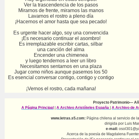
Ver la trascendencia de los pasos
Mirarnos de frente, mirarnos las manos
Lavarnos el rostro a pleno día
¡Hacernos el amor hasta que sea pecado!
Es urgente hacer algo, soy una convencida
¡Es necesario continuar el asombro!
Es irremplazable escribir cartas, silbar
una canción del alma
Encender una chimenea
y luego tendernos a leer un libro
Necesitamos sentarnos en una plaza
Jugar como niños aunque pasemos los 50
Es esencial conversar contigo, contigo y contigo
¡Vernos el rostro, cada mañana!
Proyecto Patrimonio— Añ
A Página Principal
|
A Archivo Aristóteles España
|
A Archivo de 
www.letras.s5.com:
Página chilena al servicio de la
dirigida por Luis Mar
e-mail:
osol301@y
Acerca de la poesía de Magdalena Fuentes